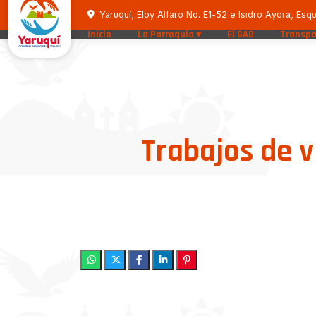
Yaruquí, Eloy Alfaro No. E1-52 e Isidro Ayora, Esqu
Inicio
La Parroquia
El GAD
Transpa
Trabajos de v