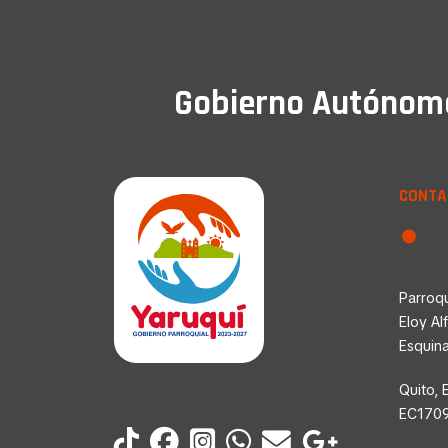
Gobierno Autónomo 
CONTA
Parroqu
Eloy Al
Esquin
Quito, 
EC170