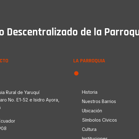
Descentralizado de la Parroqu
CTO
LA PARROQUIA
Historia
ia Rural de Yaruquí
faro No. E1-52 e Isidro Ayora,
Nuestros Barrios
a
Ubicación
Símbolos Cívicos
Ecuador
908
Cultura
Instituciones