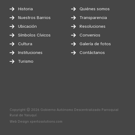
Historia
Quiénes somos
Nuestros Barrios
Transparencia
Ubicación
Resoluciones
Símbolos Cívicos
Convenios
Cultura
Galería de fotos
Instituciones
Contáctanos
Turismo
Copyright © 2026 Gobierno Autónomo Descentralizado Parroquial
Rural de Yaruquí.
Web Design
xpertosolutions.com