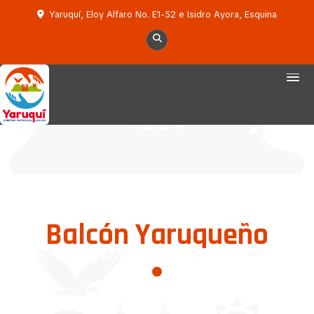
Yaruquí, Eloy Alfaro No. E1-52 e Isidro Ayora, Esquina
Balcón Yaruqueño