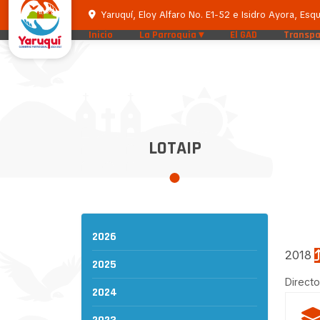
Yaruquí, Eloy Alfaro No. E1-52 e Isidro Ayora, Esqu
Inicio
La Parroquia
El GAD
Transpa
LOTAIP
2026
2018
2025
Directo
2024