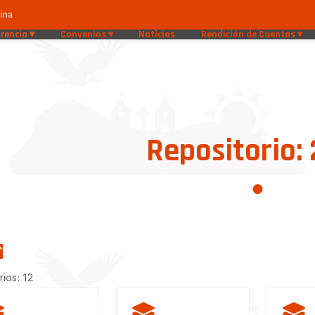
ina
rencia
Convenios
Noticias
Rendición de Cuentas
Repositorio:
rios: 12