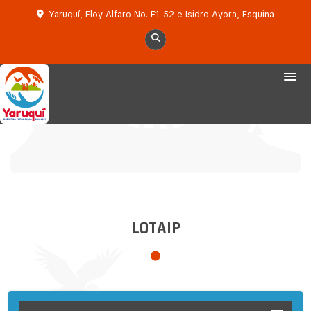
Yaruquí, Eloy Alfaro No. E1-52 e Isidro Ayora, Esquina
LOTAIP