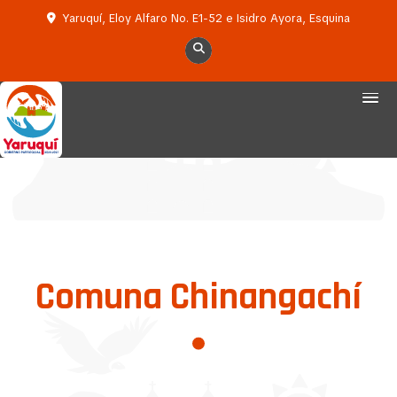
Yaruquí, Eloy Alfaro No. E1-52 e Isidro Ayora, Esquina
Comuna Chinangachí