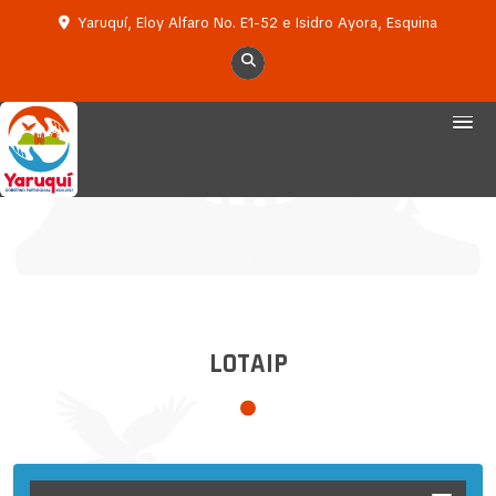
Yaruquí, Eloy Alfaro No. E1-52 e Isidro Ayora, Esquina
LOTAIP