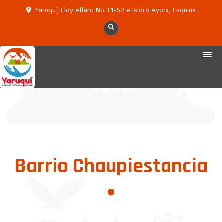
Yaruquí, Eloy Alfaro No. E1-52 e Isidro Ayora, Esquina
Barrio Chaupiestancia