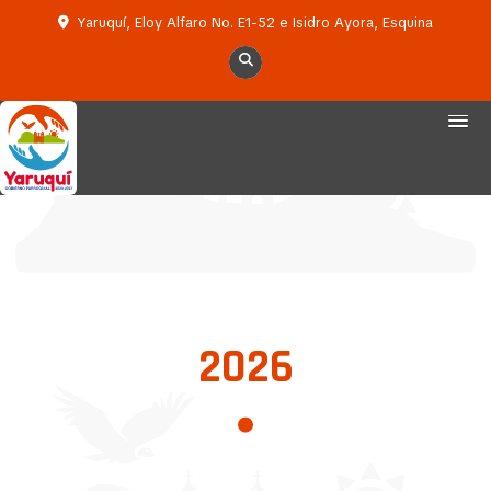
Yaruquí, Eloy Alfaro No. E1-52 e Isidro Ayora, Esquina
2026