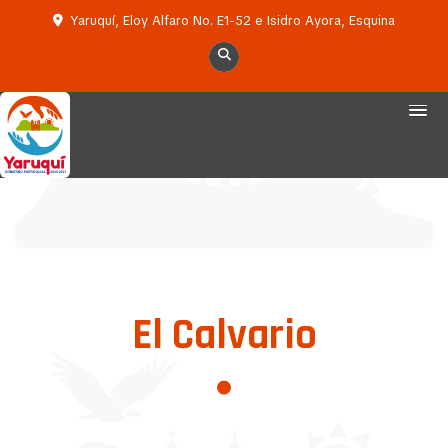
Yaruquí, Eloy Alfaro No. E1-52 e Isidro Ayora, Esquina
El Calvario