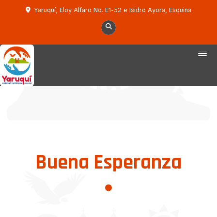
Yaruquí, Eloy Alfaro No. E1-52 e Isidro Ayora, Esquina
Buena Esperanza