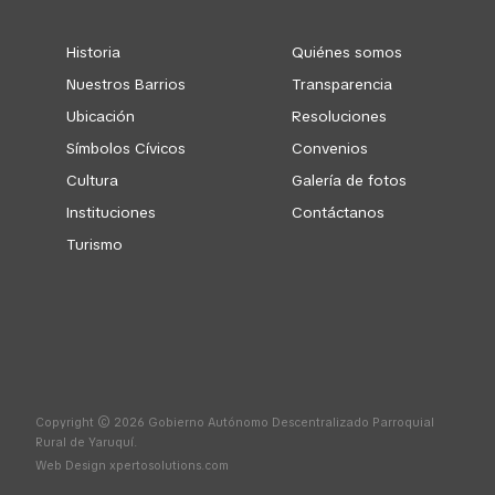
Historia
Quiénes somos
Nuestros Barrios
Transparencia
Ubicación
Resoluciones
Símbolos Cívicos
Convenios
Cultura
Galería de fotos
Instituciones
Contáctanos
Turismo
Copyright © 2026 Gobierno Autónomo Descentralizado Parroquial
Rural de Yaruquí.
Web Design
xpertosolutions.com