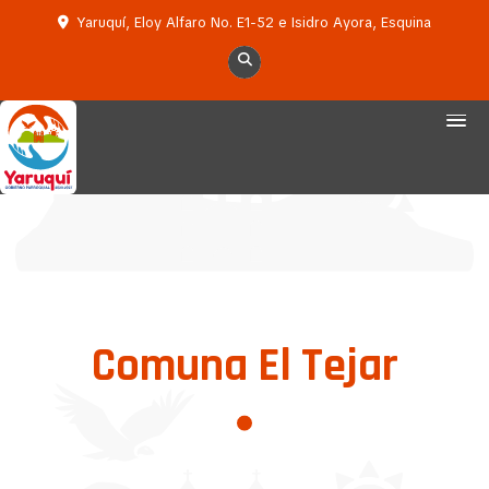
Yaruquí, Eloy Alfaro No. E1-52 e Isidro Ayora, Esquina
Comuna El Tejar