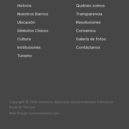
Historia
Quiénes somos
Nuestros Barrios
Transparencia
Ubicación
Resoluciones
Símbolos Cívicos
Convenios
Cultura
Galería de fotos
Instituciones
Contáctanos
Turismo
Copyright © 2026 Gobierno Autónomo Descentralizado Parroquial
Rural de Yaruquí.
Web Design
xpertosolutions.com