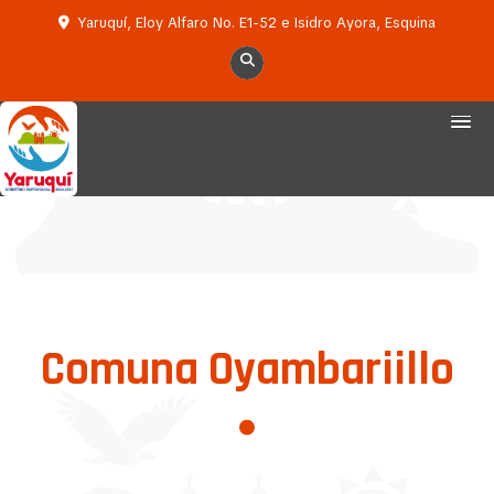
Yaruquí, Eloy Alfaro No. E1-52 e Isidro Ayora, Esquina
Comuna Oyambariillo