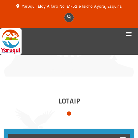
Yaruquí, Eloy Alfaro No. E1-52 e Isidro Ayora, Esquina
LOTAIP