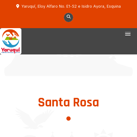
Yaruquí, Eloy Alfaro No. E1-52 e Isidro Ayora, Esquina
Santa Rosa