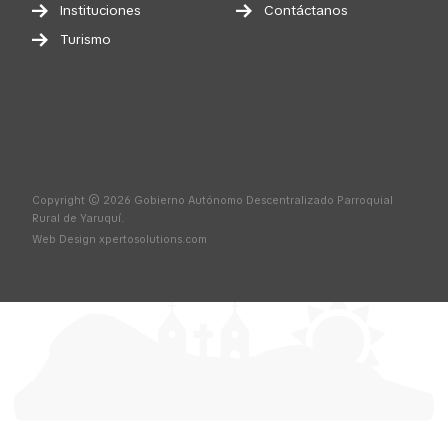
Instituciones
Contáctanos
Turismo
Copyright © 2026 Gobierno Autónomo Descentralizado Parroquial
Rural de Yaruquí.
Web Design
xpertosolutions.com