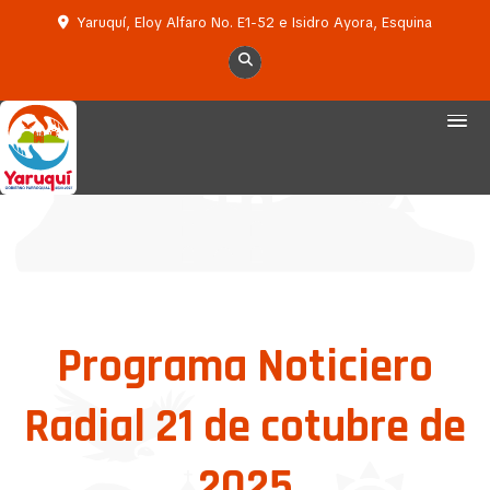
Yaruquí, Eloy Alfaro No. E1-52 e Isidro Ayora, Esquina
Programa Noticiero
Radial 21 de cotubre de
2025