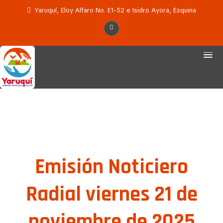
Yaruquí, Eloy Alfaro No. E1-52 e Isidro Ayora, Esquina
Emisión Noticiero
Radial viernes 21 de
noviembre de 2025