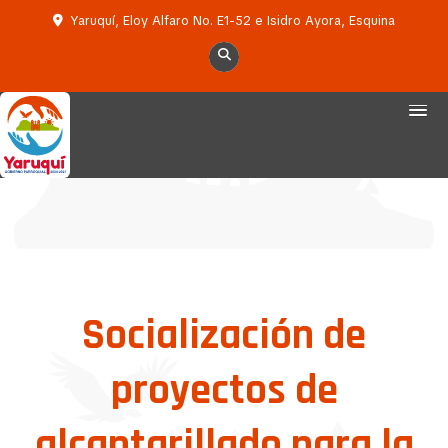
Yaruquí, Eloy Alfaro No. E1-52 e Isidro Ayora, Esquina
Socialización de
proyectos de
alcantarillado para la