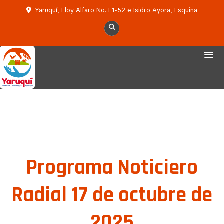
Yaruquí, Eloy Alfaro No. E1-52 e Isidro Ayora, Esquina
Programa Noticiero
Radial 17 de octubre de
2025