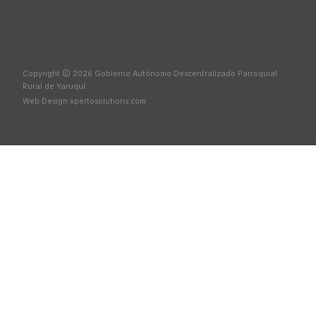
Copyright © 2026 Gobierno Autónomo Descentralizado Parroquial
Rural de Yaruquí.
Web Design
xpertosolutions.com