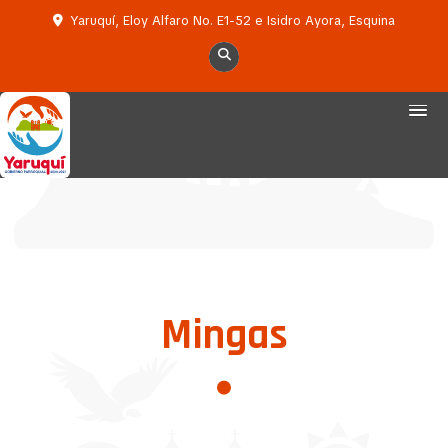
Yaruquí, Eloy Alfaro No. E1-52 e Isidro Ayora, Esquina
Mingas