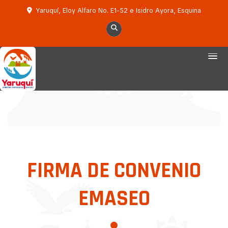
Yaruquí, Eloy Alfaro No. E1-52 e Isidro Ayora, Esquina
FIRMA DE CONVENIO
EMASEO