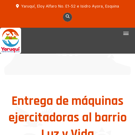
Yaruquí, Eloy Alfaro No. E1-52 e Isidro Ayora, Esquina
Entrega de máquinas
ejercitadoras al barrio
Luz y Vida