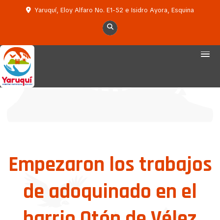
Yaruquí, Eloy Alfaro No. E1-52 e Isidro Ayora, Esquina
Empezaron los trabajos
de adoquinado en el
barrio Otón de Vélez