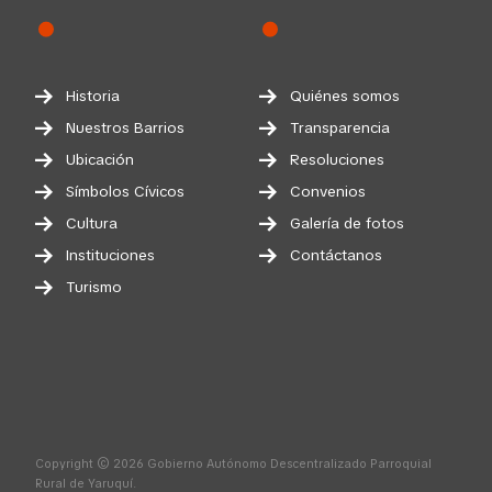
Historia
Quiénes somos
Nuestros Barrios
Transparencia
Ubicación
Resoluciones
Símbolos Cívicos
Convenios
Cultura
Galería de fotos
Instituciones
Contáctanos
Turismo
Copyright © 2026 Gobierno Autónomo Descentralizado Parroquial
Rural de Yaruquí.