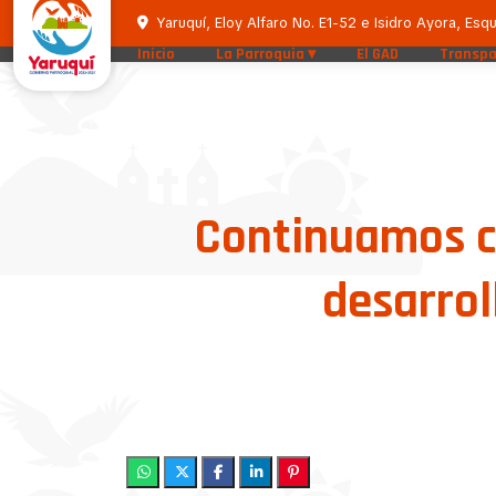
Yaruquí, Eloy Alfaro No. E1-52 e Isidro Ayora, Esqu
Inicio
La Parroquia
El GAD
Transpa
Continuamos co
desarrol