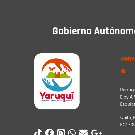
Gobierno Autónomo 
CONTA
Parroqu
Eloy Al
Esquin
Quito, 
EC170