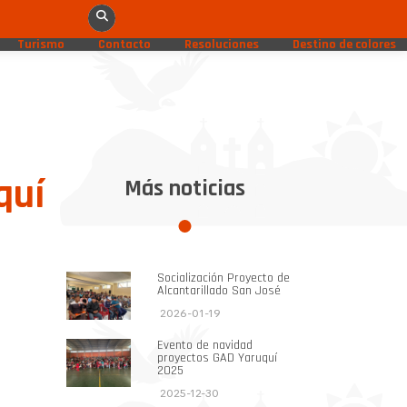
Turismo
Contacto
Resoluciones
Destino de colores
quí
Más noticias
Socialización Proyecto de
Alcantarillado San José
2026-01-19
Evento de navidad
proyectos GAD Yaruquí
2025
2025-12-30