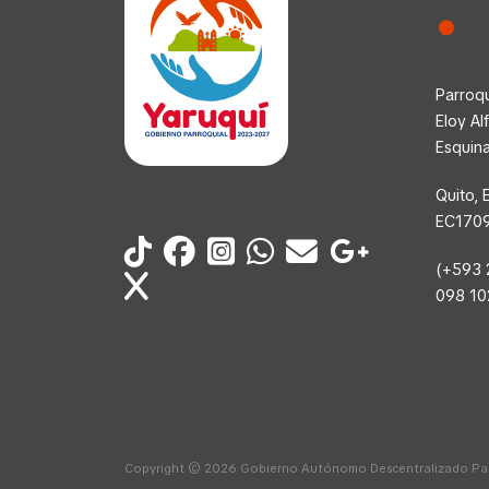
Parroqu
Eloy Al
Esquin
Quito, 
EC170
(+593 
098 1
Copyright © 2026 Gobierno Autónomo Descentralizado Parr