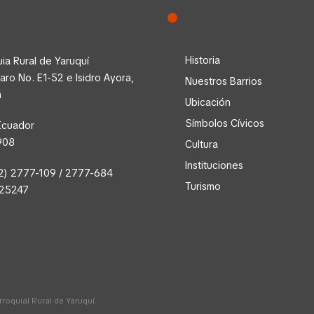
Historia
ia Rural de Yaruquí
faro No. E1-52 e Isidro Ayora,
Nuestros Barrios
a
Ubicación
Símbolos Cívicos
Ecuador
908
Cultura
Instituciones
2) 2777-109 / 2777-684
Turismo
025247
oquial Rural de Yaruquí.