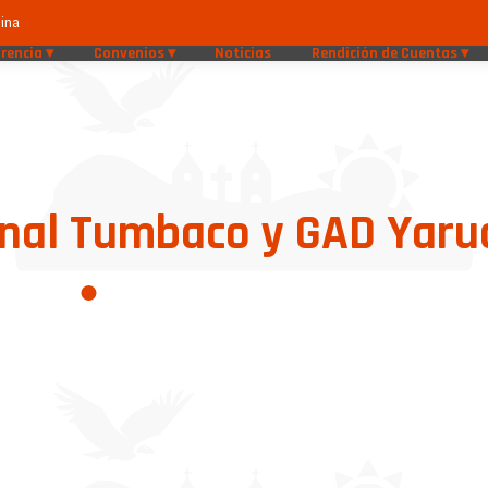
ina
rencia
Convenios
Noticias
Rendición de Cuentas
onal Tumbaco y GAD Yaru