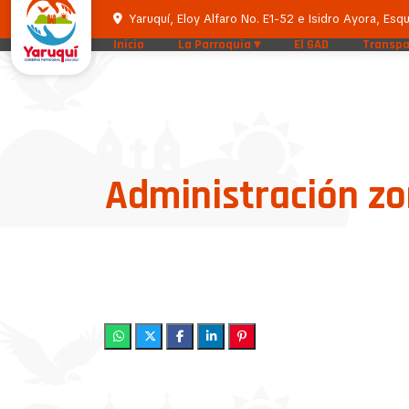
Yaruquí, Eloy Alfaro No. E1-52 e Isidro Ayora, Esqu
Inicio
La Parroquia
El GAD
Transpa
Administración z