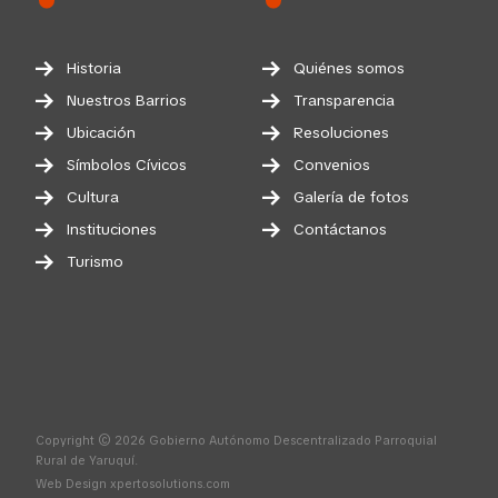
Historia
Quiénes somos
Nuestros Barrios
Transparencia
Ubicación
Resoluciones
Símbolos Cívicos
Convenios
Cultura
Galería de fotos
Instituciones
Contáctanos
Turismo
Copyright © 2026 Gobierno Autónomo Descentralizado Parroquial
Rural de Yaruquí.
Web Design
xpertosolutions.com