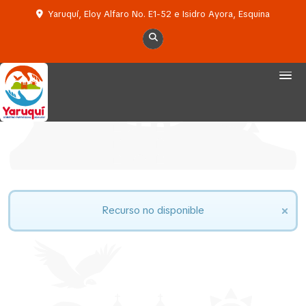
Yaruquí, Eloy Alfaro No. E1-52 e Isidro Ayora, Esquina
Recurso no disponible