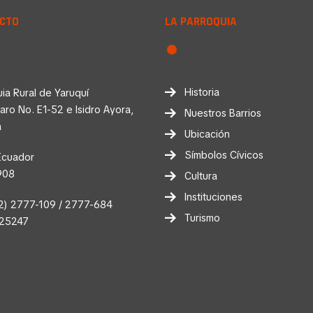
CTO
LA PARROQUIA
Historia
ia Rural de Yaruquí
faro No. E1-52 e Isidro Ayora,
Nuestros Barrios
a
Ubicación
Símbolos Cívicos
Ecuador
908
Cultura
Instituciones
2) 2777-109 / 2777-684
Turismo
025247