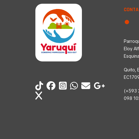
CONTA
Parroqu
Eloy Al
Esquin
Quito, 
EC170
(+593 
098 1