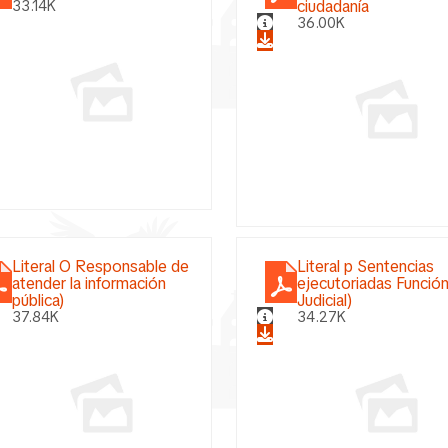
ciudadanía
33.14K
36.00K
Literal O Responsable de
Literal p Sentencias
atender la información
ejecutoriadas Funció
pública)
Judicial)
37.84K
34.27K