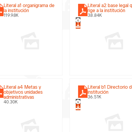
Literal a1 organigrama de
Literal a2 base legal 
la institución
rige a la institución
119.98K
38.84K
Literal a4 Metas y
Literal b1 Directorio d
objetivos unidades
institución
administrativas
36.51K
40.30K