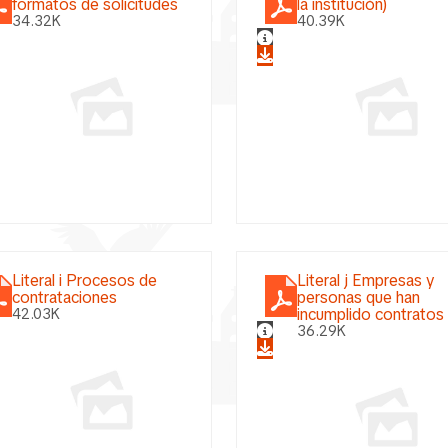
formatos de solicitudes
la institución)
34.32K
40.39K
Literal i Procesos de
Literal j Empresas y
contrataciones
personas que han
incumplido contratos
42.03K
36.29K