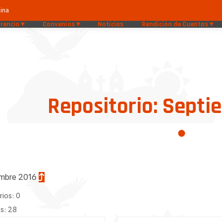
ina
rencia
Convenios
Noticias
Rendición de Cuentas
Repositorio: Septi
embre 2016
rios: 0
s: 28