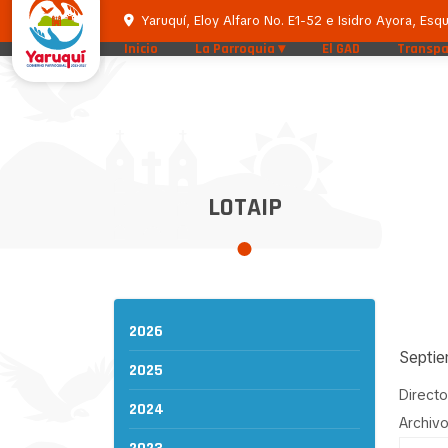
Yaruquí, Eloy Alfaro No. E1-52 e Isidro Ayora, Esqu
Inicio
La Parroquia
El GAD
Transpa
LOTAIP
2026
Septi
2025
Directo
2024
Archivo