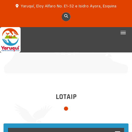
Yaruquí, Eloy Alfaro No. E1-52 e Isidro Ayora, Esquina
LOTAIP