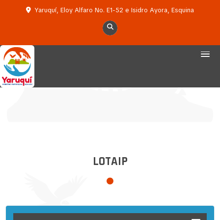
Yaruquí, Eloy Alfaro No. E1-52 e Isidro Ayora, Esquina
LOTAIP