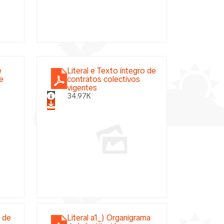
e
Literal e Texto íntegro de
de
contratos colectivos
vigentes
34.97K
o de
Literal a1_) Organigrama