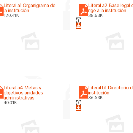
Literal a1 Organigrama de
Literal a2 Base legal 
la institución
rige a la institución
120.41K
38.63K
Literal a4 Metas y
Literal b1 Directorio d
objetivos unidades
institución
administrativas
36.53K
40.01K