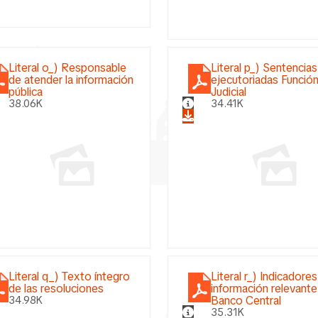
Literal o_) Responsable
Literal p_) Sentencias
de atender la información
ejecutoriadas Funció
pública
Judicial
38.06K
34.41K
Literal q_) Texto íntegro
Literal r_) Indicadores
de las resoluciones
información relevante
Banco Central
34.98K
35.31K