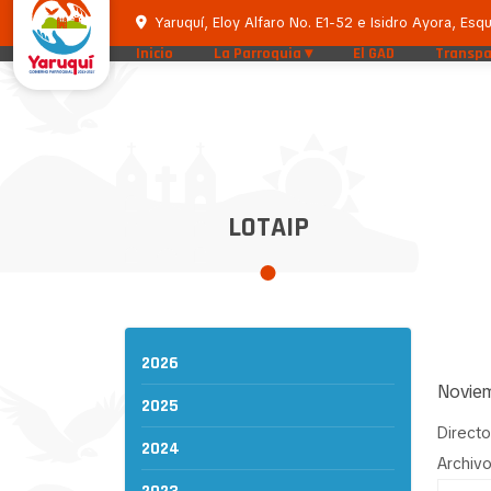
Yaruquí, Eloy Alfaro No. E1-52 e Isidro Ayora, Esqu
Inicio
La Parroquia
El GAD
Transpa
LOTAIP
2026
Novie
2025
Directo
2024
Archivo