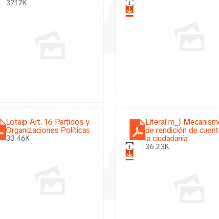
37.17K
Lotaip Art. 16 Partidos y
Literal m_) Mecanis
Organizaciones Políticas
de rendición de cuent
la ciudadanía
33.46K
36.23K