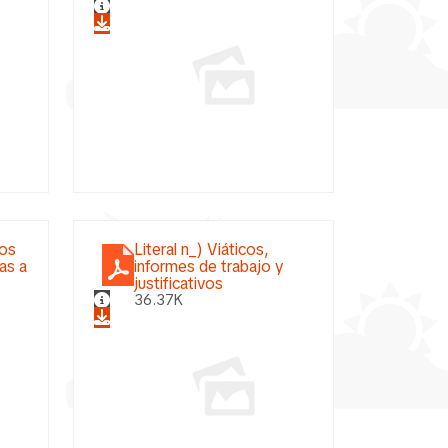
mos
Literal n_) Viáticos,
as a
informes de trabajo y
justificativos
36.37K