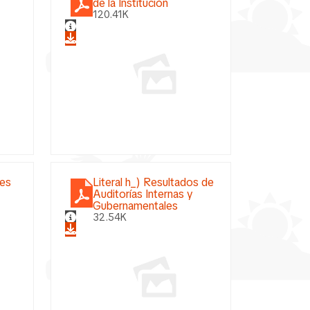
de la Institución
120.41K
nes
Literal h_) Resultados de
Auditorías Internas y
Gubernamentales
32.54K