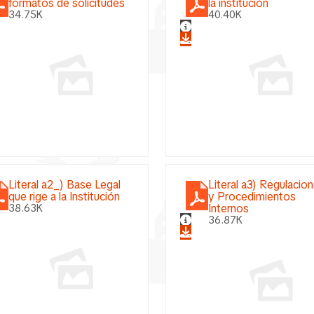
formatos de solicitudes
la institución
34.75K
40.40K
Literal a2_) Base Legal
Literal a3) Regulacio
que rige a la Institución
y Procedimientos
Internos
38.63K
36.87K