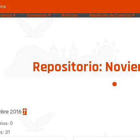
ina
rencia
Convenios
Noticias
Rendición de Cuentas
Repositorio: Novi
mbre 2016
rios: 0
s: 31