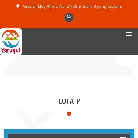
Yaruquí, Eloy Alfaro No. E1-52 e Isidro Ayora, Esquina
LOTAIP