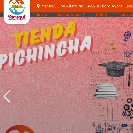
Yaruquí, Eloy Alfaro No. E1-52 e Isidro Ayora, Esqu
Inicio
La Parroquia
El GAD
Transpa