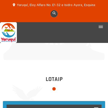
Yaruquí, Eloy Alfaro No. E1-52 e Isidro Ayora, Esquina
LOTAIP