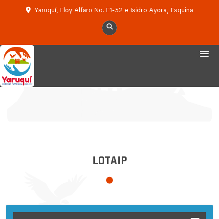
Yaruquí, Eloy Alfaro No. E1-52 e Isidro Ayora, Esquina
LOTAIP