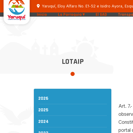
Yaruquí, Eloy Alfaro No. E1-52 e Isidro Ayora, Esqu
Inicio
La Parroquia
El GAD
Transpa
LOTAIP
2026
Art. 7.
2025
observa
2024
Constit
portal