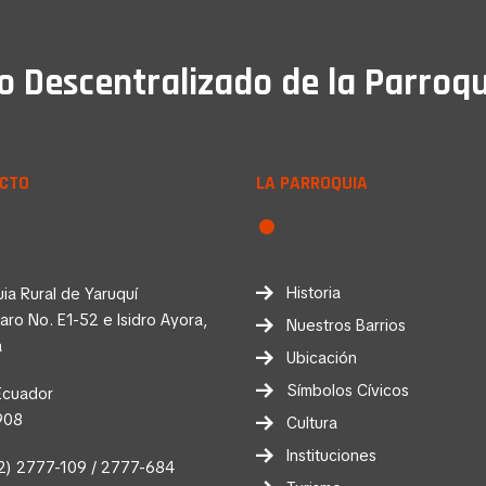
Descentralizado de la Parroqu
CTO
LA PARROQUIA
Historia
ia Rural de Yaruquí
faro No. E1-52 e Isidro Ayora,
Nuestros Barrios
a
Ubicación
Símbolos Cívicos
Ecuador
908
Cultura
Instituciones
2) 2777-109 / 2777-684