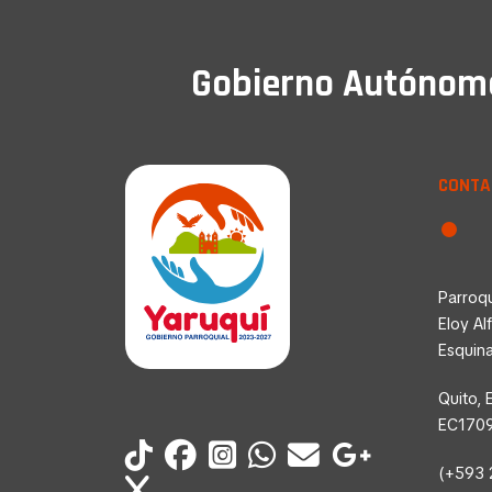
Gobierno Autónomo 
CONTA
Parroqu
Eloy Al
Esquin
Quito, 
EC170
(+593 