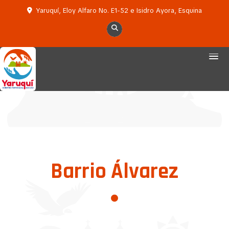
Yaruquí, Eloy Alfaro No. E1-52 e Isidro Ayora, Esquina
Barrio Álvarez