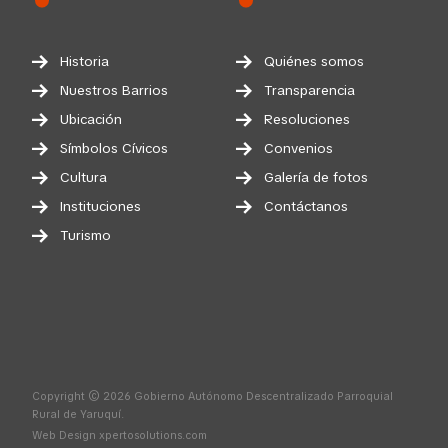
Historia
Quiénes somos
Nuestros Barrios
Transparencia
Ubicación
Resoluciones
Símbolos Cívicos
Convenios
Cultura
Galería de fotos
Instituciones
Contáctanos
Turismo
Copyright © 2026 Gobierno Autónomo Descentralizado Parroquial
Rural de Yaruquí.
Web Design
xpertosolutions.com