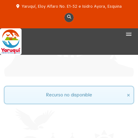
Yaruquí, Eloy Alfaro No. E1-52 e Isidro Ayora, Esquina
Recurso no disponible