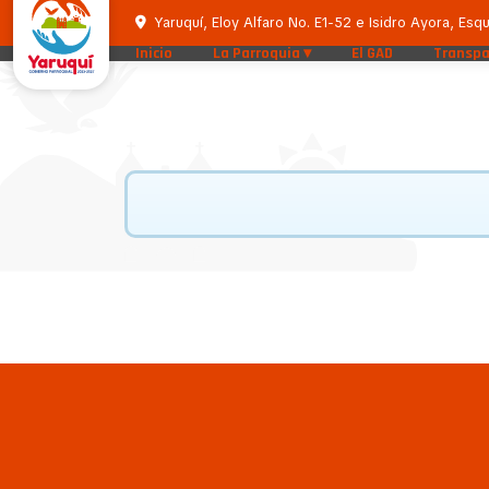
Yaruquí, Eloy Alfaro No. E1-52 e Isidro Ayora, Esqu
Inicio
La Parroquia
El GAD
Transpa